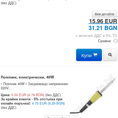
(без ДДС)
Виж детайли
15.96 EUR
31.21 BGN
с включен ДДС и 5% TO
Сравни
Купи
Поялник, електрически, 40W
• Поялник 40W • Захранващо напрежение:
220V...
Цена:
5.00 EUR
(9.78 BGN)
(без ДДС)
За крайни кленти - 5% отстъпка при
онлайн поръчка!:
4.75 EUR
(9.29 BGN)
(без ДДС)