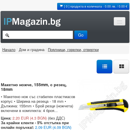
[ 0 ] продукта в количката - 0.00 лв. / 0.00 €
Начало
/
Дом и градина
/
Поялници, горелки, отвертки
Макетно ножче, 155mm, с резец,
18mm
• Макетено нож със стабилен пластмасов
корпус • Ширина на резеца - 18 mm •
Дължина: 155mm • Брой резци (ножчета)
включени в комплекта: 4 броя...
Цена:
2.20 EUR
(4.3 BGN)
(без ДДС)
За крайни кленти - 5% отстъпка при
онлайн поръчка!:
2.09 EUR
(4.09 BGN)