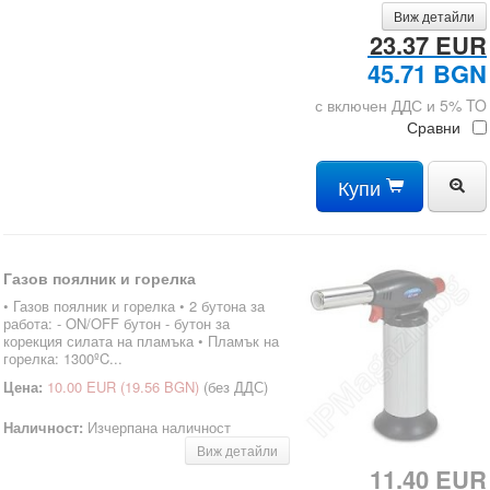
Виж детайли
23.37 EUR
45.71 BGN
с включен ДДС и 5% TO
Сравни
Купи
Газов поялник и горелка
• Газов поялник и горелка • 2 бутона за
работа: - ON/OFF бутон - бутон за
корекция силата на пламъка • Пламък на
горелка: 1300ºC...
Цена:
10.00 EUR
(19.56 BGN)
(без ДДС)
Наличност:
Изчерпана наличност
Виж детайли
11.40 EUR