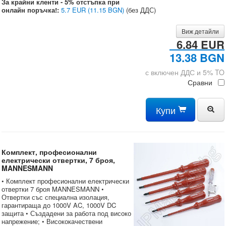
За крайни кленти - 5% отстъпка при
онлайн поръчка!:
5.7 EUR
(11.15 BGN)
(без ДДС)
Виж детайли
6.84 EUR
13.38 BGN
с включен ДДС и 5% TO
Сравни
Купи
Комплект, професионални
електрически отвертки, 7 броя,
MANNESMANN
• Комплект професионални електрически
отвертки 7 броя MANNESMANN •
Отвертки със специална изолация,
гарантираща до 1000V AC, 1000V DC
защита • Създадени за работа под високо
напрежение; • Висококачествени