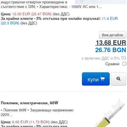
индустриални отвертки произведени в
съответствие с DIN; • Характеристика: - 1000V АС или 1...
Цена:
12.00 EUR
(23.47 BGN)
(без ДДС)
За крайни кленти - 5% отстъпка при онлайн поръчка!:
11.4 EUR
(22.3 BGN)
(без ДДС)
Виж детайли
13.68 EUR
26.76 BGN
с включен ДДС и 5% TO
Сравни
Купи
Поялник, електрически, 60W
• Поялник 60W • Захранващо напрежение:
220V...
Цена:
6.00 EUR
(11.73 BGN)
(без ДДС)
За крайни кленти - 5% отстъпка при