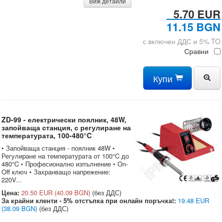
Виж детайли
5.70 EUR
11.15 BGN
с включен ДДС и 5% TO
Сравни
Купи
ZD-99 - електрически поялник, 48W,
запойваща станция, с регулиране на
температурата, 100-480°C
• Запойваща станция - поялник 48W •
Регулиране на температурата от 100°C до
480°C • Професионално изпълнение • On-
Off ключ • Захранващо напрежение:
220V...
Цена:
20.50 EUR
(40.09 BGN)
(без ДДС)
За крайни кленти - 5% отстъпка при онлайн поръчка!:
19.48 EUR
(38.09 BGN)
(без ДДС)