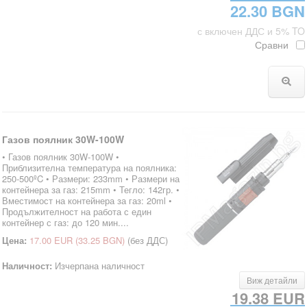
22.30 BGN
с включен ДДС и 5% TO
Сравни
Газов поялник 30W-100W
• Газов поялник 30W-100W •
Приблизителна температура на поялника:
250-500ºC • Размери: 233mm • Размери на
контейнера за газ: 215mm • Тегло: 142гр. •
Вместимост на контейнера за газ: 20ml •
Продължителност на работа с един
контейнер с газ: до 120 мин....
Цена:
17.00 EUR
(33.25 BGN)
(без ДДС)
Наличност:
Изчерпана наличност
Виж детайли
19.38 EUR