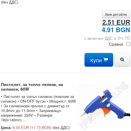
(без ДДС)
Виж детайли
2.51 EUR
4.91 BGN
с включен ДДС и 5% TO
Сравни
Купи
Пистолет, за топло лепене, на
силикон, 60W
• Пистолет за топъл силикон (поялник за
силикон) • ON-OFF бутон • Мощност: 60W
• За силиконови пръчки с диаметър от
10.8mm до 11.5mm • Захранващо
напрежение: 220V • Размери:
180x140mm...
Цена:
6.00 EUR
(11.73 BGN)
(без ДДС)