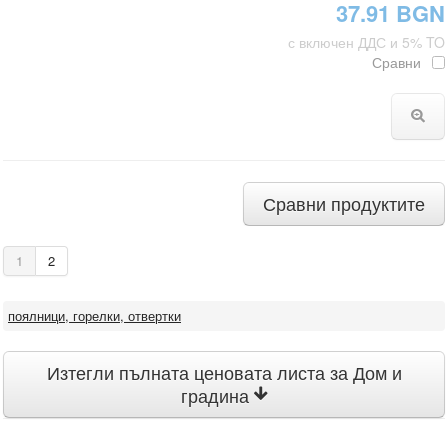
37.91 BGN
с включен ДДС и 5% TO
Сравни
Сравни продуктите
1
2
поялници, горелки, отвертки
Изтегли пълната ценовата листа за Дом и
градина