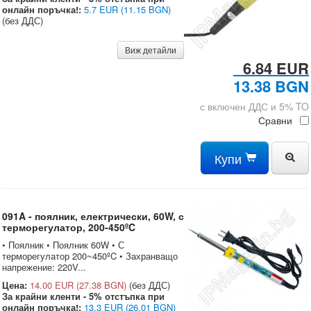
онлайн поръчка!:
5.7 EUR
(11.15 BGN)
(без ДДС)
Виж детайли
6.84 EUR
13.38 BGN
с включен ДДС и 5% TO
Сравни
Купи
091A - поялник, електрически, 60W, с
терморегулатор, 200-450ºC
• Поялник • Поялник 60W • С
терморегулатор 200~450ºC • Захранващо
напрежение: 220V...
Цена:
14.00 EUR
(27.38 BGN)
(без ДДС)
За крайни кленти - 5% отстъпка при
онлайн поръчка!:
13.3 EUR
(26.01 BGN)