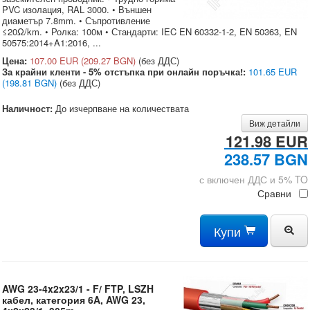
PVC изолация, RAL 3000. • Външен
диаметър 7.8mm. • Съпротивление
≤20Ω/km. • Ролка: 100м • Стандарти: IEC EN 60332-1-2, EN 50363, EN
50575:2014+A1:2016, ...
Цена:
107.00 EUR
(209.27 BGN)
(без ДДС)
За крайни кленти - 5% отстъпка при онлайн поръчка!:
101.65 EUR
(198.81 BGN)
(без ДДС)
Наличност:
До изчерпване на количествата
Виж детайли
121.98 EUR
238.57 BGN
с включен ДДС и 5% TO
Сравни
Купи
AWG 23-4x2x23/1 - F/ FTP, LSZH
кабел, категория 6A, AWG 23,