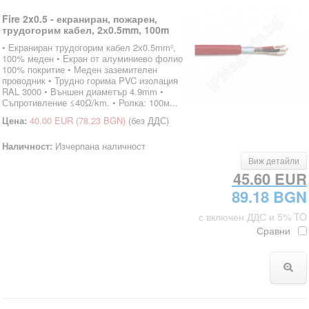
Fire 2x0.5 - екраниран, пожарен,
трудогорим кабел, 2х0.5mm, 100m
• Екраниран трудогорим кабел 2х0.5mm²,
100% меден • Екран от алуминиево фолио
100% покритие • Меден заземителен
проводник • Трудно горима PVC изолация
RAL 3000 • Външен диаметър 4.9mm •
Съпротивление ≤40Ω/km. • Ролка: 100м...
Цена:
40.00 EUR
(78.23 BGN)
(без ДДС)
Наличност:
Изчерпана наличност
Виж детайли
45.60 EUR
89.18 BGN
с включен ДДС и 5% TO
Сравни