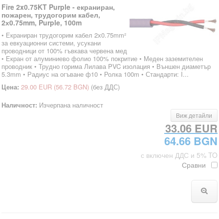
Fire 2x0.75KT Purple - екраниран,
пожарен, трудогорим кабел,
2х0.75mm, Purple, 100m
• Екраниран трудогорим кабел 2х0.75mm²
за евкуационни системи, усукани
проводници от 100% гъвкава червена мед
• Екран от алуминиево фолио 100% покритие • Меден заземителен
проводник • Трудно горима Лилава PVC изолация • Външен диаметър
5.3mm • Радиус на огъване ф10 • Ролка 100m • Стандарти: I...
Цена:
29.00 EUR
(56.72 BGN)
(без ДДС)
Наличност:
Изчерпана наличност
Виж детайли
33.06 EUR
64.66 BGN
с включен ДДС и 5% TO
Сравни