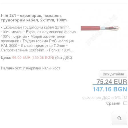
Fire 2x1 - екраниран, пожарен,
трудогорим кабел, 2х1mm, 100m
• Екраниран трудогорим кабел 2х1mm²,
100% меден • Екран от алуминиево фолио
100% покритие • Меден заземителен
проводник • Трудно горима PVC изолация
RAL 3000 • Външен диаметър 7.2mm •
Съпротивление ≤20Ω/km. • Ролка: 100м...
Цена:
66.00 EUR
(129.08 BGN)
(без ДДС)
Наличност:
Изчерпана наличност
Виж детайли
75.24 EUR
147.16 BGN
с включен ДДС и 5% TO
Сравни