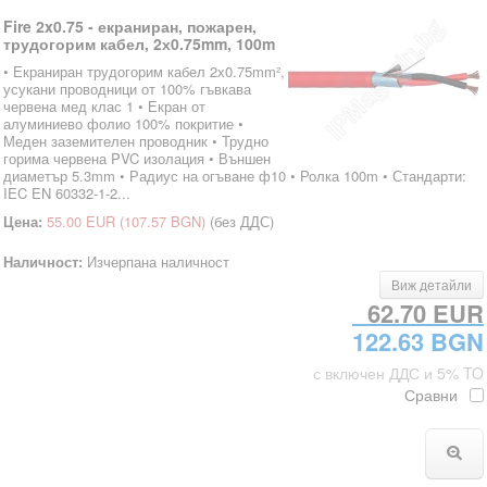
Fire 2x0.75 - екраниран, пожарен,
трудогорим кабел, 2х0.75mm, 100m
• Екраниран трудогорим кабел 2х0.75mm²,
усукани проводници от 100% гъвкава
червена мед клас 1 • Екран от
алуминиево фолио 100% покритие •
Меден заземителен проводник • Трудно
горима червена PVC изолация • Външен
диаметър 5.3mm • Радиус на огъване ф10 • Ролка 100m • Стандарти:
IEC EN 60332-1-2...
Цена:
55.00 EUR
(107.57 BGN)
(без ДДС)
Наличност:
Изчерпана наличност
Виж детайли
62.70 EUR
122.63 BGN
с включен ДДС и 5% TO
Сравни