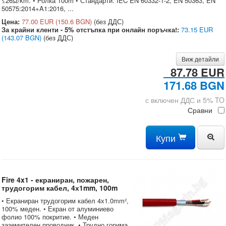
≤26Ω/km. • Ролка 100m • Стандарти: IEC EN 60332-1-2, EN 50363, EN
50575:2014+A1:2016, ...
Цена:
77.00 EUR
(150.6 BGN)
(без ДДС)
За крайни кленти - 5% отстъпка при онлайн поръчка!:
73.15 EUR
(143.07 BGN)
(без ДДС)
Виж детайли
87.78 EUR
171.68 BGN
с включен ДДС и 5% TO
Сравни
Купи
Fire 4x1 - екраниран, пожарен,
трудогорим кабел, 4х1mm, 100m
• Екраниран трудогорим кабел 4х1.0mm²,
100% меден. • Екран от алуминиево
фолио 100% покритие. • Меден
заземителен проводник. • Трудно горима