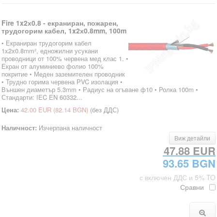
Fire 1x2х0.8 - екраниран, пожарен,
трудогорим кабел, 1x2х0.8mm, 100m
• Екраниран трудогорим кабел
1x2х0.8mm², едножилни усукани
проводници от 100% червена мед клас 1. •
Екран от алуминиево фолио 100%
покритие • Меден заземителен проводник
• Трудно горима червена PVC изолация •
Външен диаметър 5.3mm • Радиус на огъване ф10 • Ролка 100m •
Стандарти: IEC EN 60332...
Цена:
42.00 EUR
(82.14 BGN)
(без ДДС)
Наличност:
Изчерпана наличност
Виж детайли
47.88 EUR
93.65 BGN
с включен ДДС и 5% TO
Сравни