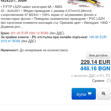
4x2x23/1, 305m
• F/FTP LSZH кабел категория 6A • AWG
23 - 4x2x23/1 • Mедeн проводник с размер 0,57mm/0,26mm2,
съпротивление 97.8Ω/km • 100% екран от алуминиево фолио и
полиестерно фолио • Помеднен заземителен проводник • PVC LSZH
без халогенни елементи изолация със Оранжев цвят • Импеданс 100Ω •
Дървена рол...
Цена:
201.00 EUR
(393.12 BGN)
(без ДДС)
За крайни кленти - 5% отстъпка при онлайн поръчка!:
190.95 EUR
(373.47 BGN)
(без ДДС)
Наличност:
До изчерпване на количествата
Виж детайли
229.14 EUR
448.16 BGN
с включен ДДС и 5% TO
Сравни
Купи