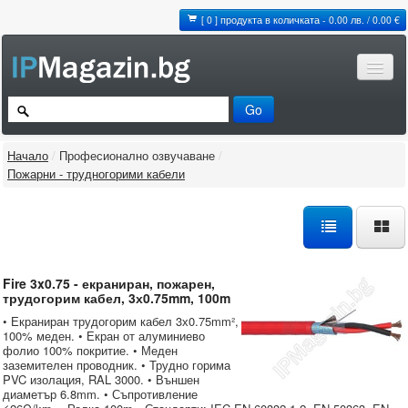
[ 0 ] продукта в количката - 0.00 лв. / 0.00 €
Начало
/
Професионално озвучаване
/
Пожарни - трудногорими кабели
Fire 3x0.75 - екраниран, пожарен,
трудогорим кабел, 3х0.75mm, 100m
• Екраниран трудогорим кабел 3х0.75mm²,
100% меден. • Екран от алуминиево
фолио 100% покритие. • Меден
заземителен проводник. • Трудно горима
PVC изолация, RAL 3000. • Външен
диаметър 6.8mm. • Съпротивление