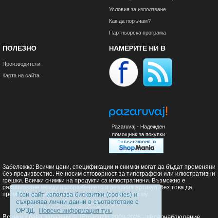
Условия за използване
Как да поръчам?
Партньорска програма
ПОЛЕЗНО
НАМЕРИТЕ НИ В
Производители
Карта на сайта
Pazaruvaj - Надежден
помощник за покупки
Забележка: Всички цени, спецификации и снимки могат да бъдат променяни
без предизвестие. Не носим отговорност за типографски или илюстративни
грешки. Всички снимки на продукти са илюстративни. Възможно е
разминаване между изображението и реалния артикул, без това да
променя основните параметри и характеристики му.
Този сайт използва бисквитки (cookies) и
съхранява лични данни в съответствие с
ОРЗД.
Повече информация тук.
Всички права запазени © IPmagazin 2009-2026 - видеонаблюдение,