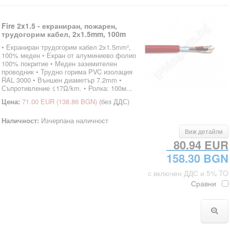
Fire 2x1.5 - екраниран, пожарен,
трудогорим кабел, 2х1.5mm, 100m
• Екраниран трудогорим кабел 2х1.5mm²,
100% меден • Екран от алуминиево фолио
100% покритие • Меден заземителен
проводник • Трудно горима PVC изолация
RAL 3000 • Външен диаметър 7.2mm •
Съпротивление ≤17Ω/km. • Ролка: 100м...
Цена:
71.00 EUR
(138.86 BGN)
(без ДДС)
Наличност:
Изчерпана наличност
Виж детайли
80.94 EUR
158.30 BGN
с включен ДДС и 5% TO
Сравни