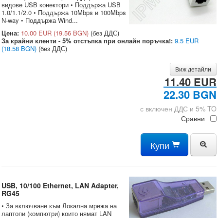
видове USB конектори • Поддържа USB
1.0/1.1/2.0 • Поддържа 10Mbps и 100Mbps
N-way • Поддържа Wind...
Цена:
10.00 EUR
(19.56 BGN)
(без ДДС)
За крайни кленти - 5% отстъпка при онлайн поръчка!:
9.5 EUR
(18.58 BGN)
(без ДДС)
Виж детайли
11.40 EUR
22.30 BGN
с включен ДДС и 5% TO
Сравни
Купи
USB, 10/100 Ethernet, LAN Adapter,
RG45
• За включване към Локална мрежа на
лаптопи (компютри) които нямат LAN