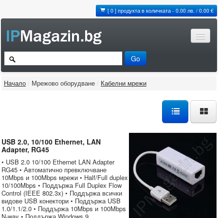
[ 0 ] продукта в количката - 0.00 лв. / 0.00 €
Начало
/
Мрежово оборудване
/
Кабелни мрежи
USB 2.0, 10/100 Ethernet, LAN
Adapter, RG45
• USB 2.0 10/100 Ethernet LAN Adapter
RG45 • Автоматично превключване
10Mbps и 100Mbps мрежи • Half/Full duplex
10/100Mbps • Поддържа Full Duplex Flow
Control (IEEE 802.3x) • Поддържа всички
видове USB конектори • Поддържа USB
1.0/1.1/2.0 • Поддържа 10Mbps и 100Mbps
N-way • Поддържа Windows 9...