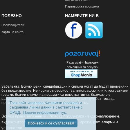
Партньорска програма
ПОЛЕЗНО
НАМЕРИТЕ НИ В
Производители
Карта на сайта
Pazaruvaj - Надежден
помощник за покупки
Забележка: Всички цени, спецификации и снимки могат да бъдат променяни
без предизвестие. Не носим отговорност за типографски или илюстративни
грешки. Всички снимки на продукти са илюстративни. Възможно е
разминаване между изображението и реалния артикул, без това да
променя основните параметри и характеристики му.
Този сайт използва бисквитки (cookies) и
съхранява лични данни в съответствие с
ОРЗД.
Повече информация тук.
Всички права запазени © IPmagazin 2009-2026 - видеонаблюдение,
видеоконтрол, контрол на достъпа, антени, мрежи, gsm аларми и
Прочетох и се съгласявам
усилватели