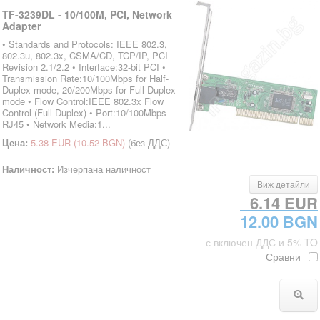
TF-3239DL - 10/100M, PCI, Network
Adapter
• Standards and Protocols: IEEE 802.3,
802.3u, 802.3x, CSMA/CD, TCP/IP, PCI
Revision 2.1/2.2 • Interface:32-bit PCI •
Transmission Rate:10/100Mbps for Half-
Duplex mode, 20/200Mbps for Full-Duplex
mode • Flow Control:IEEE 802.3x Flow
Control (Full-Duplex) • Port:10/100Mbps
RJ45 • Network Media:1...
Цена:
5.38 EUR
(10.52 BGN)
(без ДДС)
Наличност:
Изчерпана наличност
Виж детайли
6.14 EUR
12.00 BGN
с включен ДДС и 5% TO
Сравни