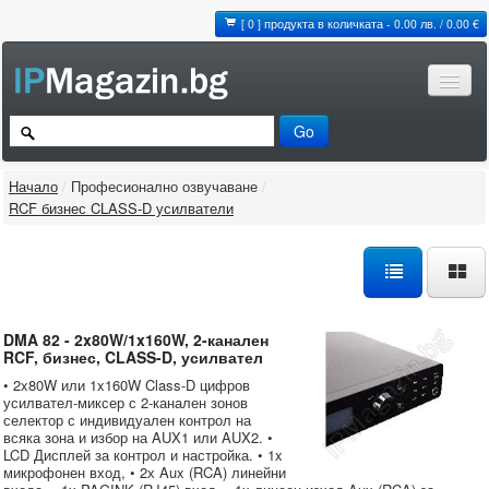
[ 0 ] продукта в количката - 0.00 лв. / 0.00 €
Начало
/
Професионално озвучаване
/
RCF бизнес CLASS-D усилватели
DMA 82 - 2x80W/1x160W, 2-канален
RCF, бизнес, CLASS-D, усилвател
• 2x80W или 1x160W Class-D цифров
усилвател-миксер с 2-канален зонов
селектор с индивидуален контрол на
всяка зона и избор на AUX1 или AUX2. •
LCD Дисплей за контрол и настройка. • 1x
микрофонен вход, • 2х Aux (RCA) линейни