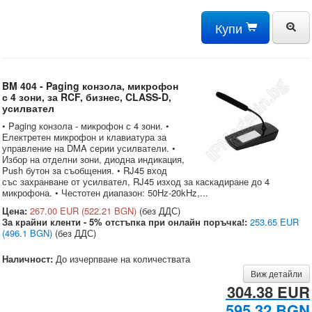
Купи
BM 404 - Paging конзола, микрофон
с 4 зони, за RCF, бизнес, CLASS-D,
усилвател
• Paging конзола - микрофон с 4 зони. •
Електретен микрофон и клавиатура за
управление на DMA серии усилватели. •
Избор на отделни зони, диодна индикация,
Push бутон за съобщения. • RJ45 вход
със захранване от усилвател, RJ45 изход за каскадиране до 4
микрофона. • Честотен диапазон: 50Hz-20kHz,...
Цена:
267.00 EUR
(522.21 BGN)
(без ДДС)
За крайни кленти - 5% отстъпка при онлайн поръчка!:
253.65 EUR
(496.1 BGN)
(без ДДС)
Наличност:
До изчерпване на количествата
Виж детайли
304.38 EUR
595.32 BGN