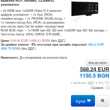
канален RCF, бизнес, CLASS-D,
усилвател
• 2x160W или 1x320W Class-D 2-канален
цифров усилвател. • 1х Aux (RCA)
линейни входа, • 1х PAGINK (RJ45) вход, •
1x линеен изход Aux (RCA) за разширяван
или лесно чрез Cat.5e кабел посредством
RJ45 BUS порт. • 1x160W при 4Ω/ 8Ω или 1х320W при 4Ω/ 8Ω изхода. •
Честотна лента: 20Hz~20KHz S/N 93dB...
Цена:
516.00 EUR
(1009.21 BGN)
(без ДДС)
За крайни кленти - 5% отстъпка при онлайн поръчка!:
490.2 EUR
(958.75 BGN)
(без ДДС)
Наличност:
До изчерпване на количествата
Виж детайли
588.24 EUR
1150.5 BGN
с включен ДДС и 5% TO
Сравни
Купи