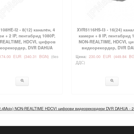
08HE‐I2 - 8(12) каналeн, 4
XVR5116HS-I3 - 16(24) кана
и + 2 IP, пентабрид 1080P,
камери + 8 IP, пентабрид 
REALTIME, HDCVI, цифров
NON-REALTIME, HDCVI, ц
еорекордер, DVR DAHUA
видеорекордер, DVR D
174.00 EUR
(340.31 BGN)
(без
Цена:
230.00 EUR
(449.84 B
ДДС)
2.4Mpix) NON-REALTIME HDCVI цифрови видеорекордери DVR DAHUA - 2.