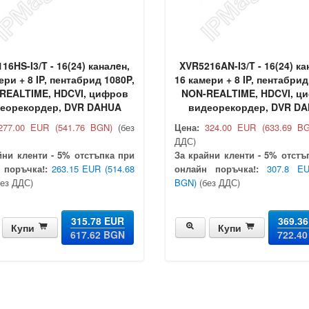
16HS-I3/T - 16(24) каналeн,
XVR5216AN-I3/T - 16(24) ка
ери + 8 IP, пентабрид 1080P,
16 камери + 8 IP, пентабрид
REALTIME, HDCVI, цифров
NON-REALTIME, HDCVI, ц
еорекордер, DVR DAHUA
видеорекордер, DVR D
277.00 EUR
(541.76 BGN)
(без
Цена:
324.00 EUR
(633.69 B
ДДС)
йни кленти - 5% отстъпка при
За крайни кленти - 5% отстъ
 поръчка!:
263.15 EUR
(514.68
онлайн поръчка!:
307.8 E
ез ДДС)
BGN)
(без ДДС)
315.78 EUR
369.3
Купи
Купи
617.62 BGN
722.4