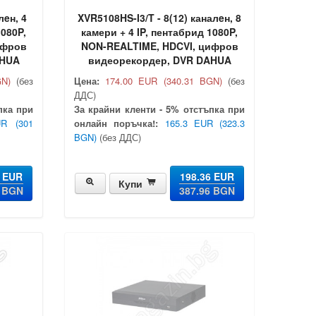
лeн, 4
XVR5108HS-I3/T - 8(12) каналeн, 8
1080P,
камери + 4 IP, пентабрид 1080P,
ифров
NON-REALTIME, HDCVI, цифров
AHUA
видеорекордер, DVR DAHUA
GN)
(без
Цена:
174.00 EUR
(340.31 BGN)
(без
ДДС)
пка при
За крайни кленти - 5% отстъпка при
UR
(301
онлайн поръчка!:
165.3 EUR
(323.3
BGN)
(без ДДС)
8 EUR
198.36 EUR
Купи
0 BGN
387.96 BGN