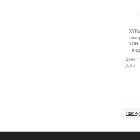
XVR51
камер
NON-
вид
Цена:
ДДС)
1080P(