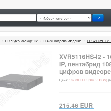
/
HD видеонаблюдение
/
HDCVI видеонаблюдение
/
HDCVI DVR DA
XVR5116HS-I2 - 1
IP, пентабрид 1
цифров видеоре
Цена:
189.00 EUR
(369.65 BGN)
(б
215.46 EUR