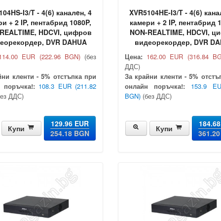
04HS-I3/T - 4(6) каналeн, 4
XVR5104HE-I3/T - 4(6) кана
и + 2 IP, пентабрид 1080P,
камери + 2 IP, пентабрид 
REALTIME, HDCVI, цифров
NON-REALTIME, HDCVI, ц
еорекордер, DVR DAHUA
видеорекордер, DVR D
114.00 EUR
(222.96 BGN)
(без
Цена:
162.00 EUR
(316.84 B
ДДС)
йни кленти - 5% отстъпка при
За крайни кленти - 5% отстъ
 поръчка!:
108.3 EUR
(211.82
онлайн поръчка!:
153.9 E
ез ДДС)
BGN)
(без ДДС)
129.96 EUR
184.6
Купи
Купи
254.18 BGN
361.2