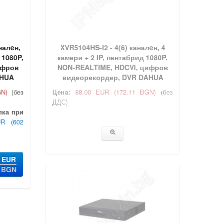
налeн,
XVR5104HS-I2 - 4(6) каналeн, 4
 1080P,
камери + 2 IP, пентабрид 1080P,
ифров
NON-REALTIME, HDCVI, цифров
AHUA
видеорекордер, DVR DAHUA
GN)
(без
Цена:
88.00 EUR
(172.11 BGN)
(без
ДДС)
пка при
UR
(602
6 EUR
0 BGN