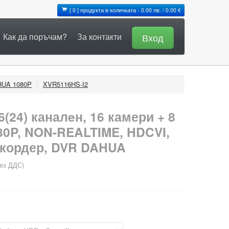
[ 0 ] продукта в количката - 0.00 лв. / 0.00 €
Как да поръчам?
За контакти
Вход
HUA 1080P
/
XVR5116HS-I2
6(24) каналeн, 16 камери + 8
080P, NON-REALTIME, HDCVI,
кордер, DVR DAHUA
ез ДДС)