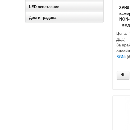
LED осветление
XVR51
камер
Дом и градина
NON-
вид
Цена:
ДДС)
За кра
онлайн
BGN)
(б