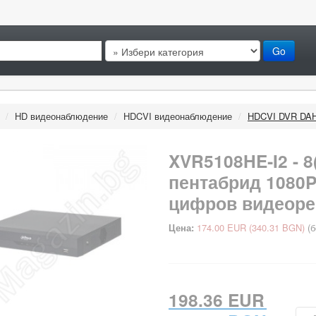
/
HD видеонаблюдение
/
HDCVI видеонаблюдение
/
HDCVI DVR DA
XVR5108HE‐I2 - 8(
пентабрид 1080P
цифров видеоре
Цена:
174.00 EUR
(340.31 BGN)
(б
198.36 EUR