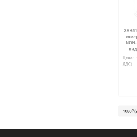
XVR511
камер
NON-
вид
Цена:
ДДС)
1080P(