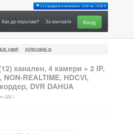
[ 0 ] продукта в количката - 0.00 лв. / 0.00 €
Как да поръчам?
За контакти
Вход
HUA 1080P
/
XVR5108HE‐I2
12) каналeн, 4 камери + 2 IP,
, NON-REALTIME, HDCVI,
кордер, DVR DAHUA
ез ДДС)