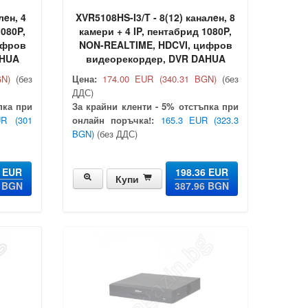
лeн, 4
XVR5108HS-I3/T - 8(12) каналeн, 8
1080P,
камери + 4 IP, пентабрид 1080P,
ифров
NON-REALTIME, HDCVI, цифров
AHUA
видеорекордер, DVR DAHUA
GN)
(без
Цена:
174.00 EUR
(340.31 BGN)
(без
ДДС)
пка при
За крайни кленти - 5% отстъпка при
UR
(301
онлайн поръчка!:
165.3 EUR
(323.3
BGN)
(без ДДС)
8 EUR
198.36 EUR
Купи
0 BGN
387.96 BGN