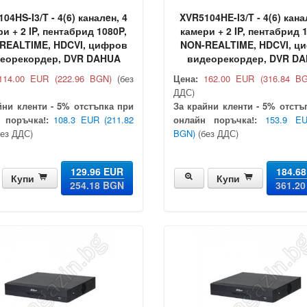
04HS-I3/T - 4(6) каналeн, 4
XVR5104HE-I3/T - 4(6) кана
и + 2 IP, пентабрид 1080P,
камери + 2 IP, пентабрид 
REALTIME, HDCVI, цифров
NON-REALTIME, HDCVI, ц
еорекордер, DVR DAHUA
видеорекордер, DVR D
114.00 EUR
(222.96 BGN)
(без
Цена:
162.00 EUR
(316.84 B
ДДС)
йни кленти - 5% отстъпка при
За крайни кленти - 5% отстъ
 поръчка!:
108.3 EUR
(211.82
онлайн поръчка!:
153.9 E
ез ДДС)
BGN)
(без ДДС)
129.96 EUR
184.6
Купи
Купи
254.18 BGN
361.2