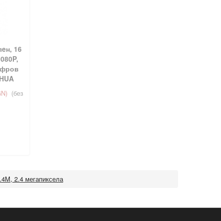
лeн, 16
1080P,
ифров
AHUA
GN)
(без
4M, 2.4 мегапиксела