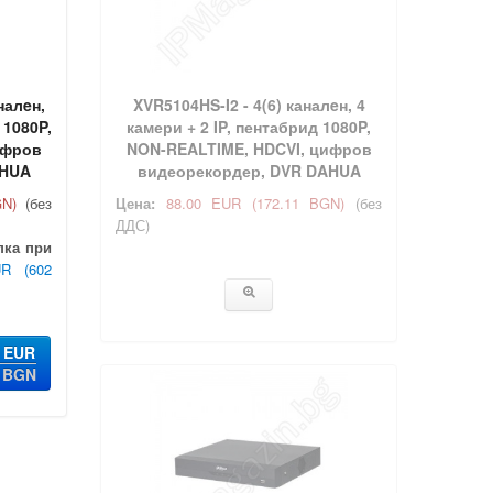
налeн,
XVR5104HS-I2 - 4(6) каналeн, 4
 1080P,
камери + 2 IP, пентабрид 1080P,
ифров
NON-REALTIME, HDCVI, цифров
AHUA
видеорекордер, DVR DAHUA
GN)
(без
Цена:
88.00 EUR
(172.11 BGN)
(без
ДДС)
пка при
UR
(602
6 EUR
0 BGN