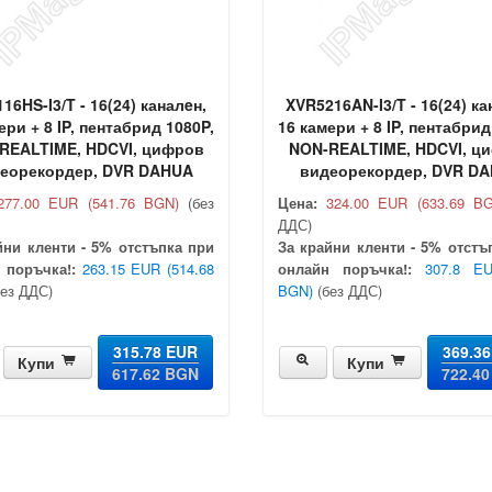
16HS-I3/T - 16(24) каналeн,
XVR5216AN-I3/T - 16(24) ка
ери + 8 IP, пентабрид 1080P,
16 камери + 8 IP, пентабрид
REALTIME, HDCVI, цифров
NON-REALTIME, HDCVI, ц
еорекордер, DVR DAHUA
видеорекордер, DVR D
277.00 EUR
(541.76 BGN)
(без
Цена:
324.00 EUR
(633.69 B
ДДС)
йни кленти - 5% отстъпка при
За крайни кленти - 5% отстъ
 поръчка!:
263.15 EUR
(514.68
онлайн поръчка!:
307.8 E
ез ДДС)
BGN)
(без ДДС)
315.78 EUR
369.3
Купи
Купи
617.62 BGN
722.4