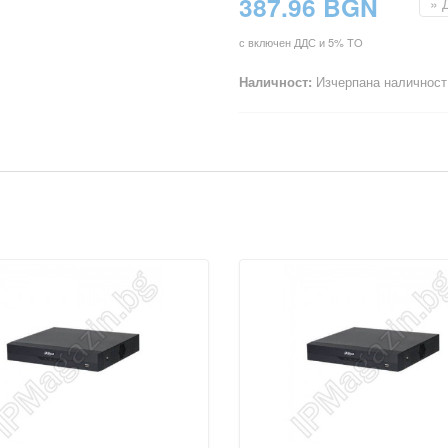
387.96 BGN
с включен ДДС и 5% TO
Наличност:
Изчерпана наличност