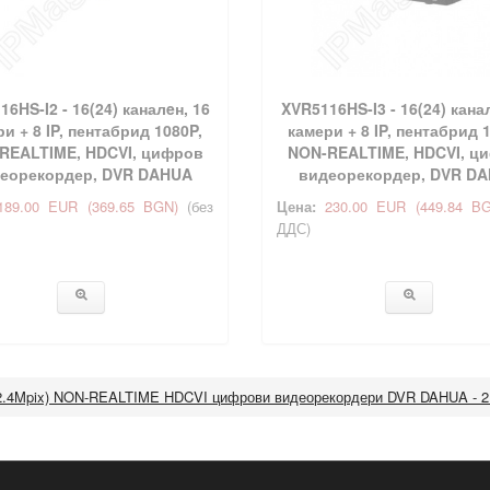
6HS-I2 - 16(24) каналeн, 16
XVR5116HS-I3 - 16(24) кана
и + 8 IP, пентабрид 1080P,
камери + 8 IP, пентабрид 
REALTIME, HDCVI, цифров
NON-REALTIME, HDCVI, ц
еорекордер, DVR DAHUA
видеорекордер, DVR D
189.00 EUR
(369.65 BGN)
(без
Цена:
230.00 EUR
(449.84 B
ДДС)
2.4Mpix) NON-REALTIME HDCVI цифрови видеорекордери DVR DAHUA - 2.