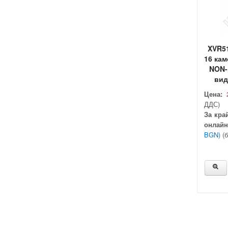
XVR51
16 кам
NON-
вид
Цена:
ДДС)
За кра
онлайн
BGN)
(б