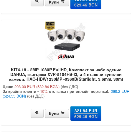
Купи
629.46 BGN
KIT4-18 - 2MP 1080P FullHD, Комплект за наблюдение
DAHUA, съдържа XVR-5104HS-I3, и 4 външни куполни
камери, HAC-HDW1230MP -0360B(Starlight, 3.6mm, 30m)
Цена:
298.00 EUR
(582.84 BGN)
(без ДДС)
За крайни кленти -
10%
отстъпка при онлайн поръчка!:
268.2 EUR
(524.55 BGN)
(без ДДС)
321.84 EUR
Купи
629.46 BGN