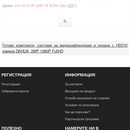
Цена:
254.00 EUR
(496.78 BGN)
(без ДДС)
Готови комплекти, системи за видеонаблюдение и охрана с HDCVI
камери DAHUA, 2MP 1080P FullHD
РЕГИСТРАЦИЯ
ИНФОРМАЦИЯ
Регистрация
За контакти
Забравена парола
Връщане на продукт
Онлайн решаване на спорове
Условия за използване
Как да поръчам?
Партньорска програма
ПОЛЕЗНО
НАМЕРИТЕ НИ В